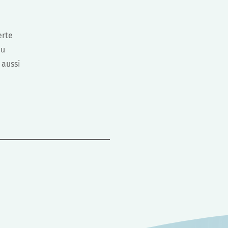
erte
du
 aussi