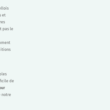
ellois
s et
res
t pas le
emment
itions
bles
icile de
our
e notre