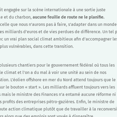
it engagée sur la scène internationale à une sortie juste
le et du charbon,
aucune feuille de route ne le planifie.
celle que nous n’aurons pas à faire, s’adapter dans un monde
des milliards d’euros et de vies perdues de différence. Un tel 
c un vrai plan social climat ambitieux afin d’accompagner le
plus vulnérables, dans cette transition.
plusieurs chantiers pour le gouvernement fédéral où tous les
e climat et l’on a du mal à voir une unité au sein de nos
ion. L’éolien offshore en mer du Nord attend toujours que le
ur le bouton « start ». Les milliards affluent toujours vers les
s mais le ministre des Finances n’a entamé aucune réforme ni
s profits des entreprises pétro-gazières. Enfin, le ministre de
ute action climatique plutôt que de travailler à la reconvers
urs alors que des emplois sont voués à disparaître.