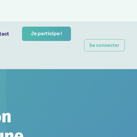
Je participe !
tact
Se connecter
on
 une