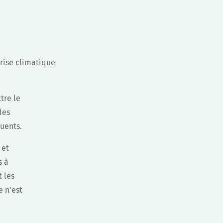
rise climatique
tre le
des
quents.
 et
s à
t les
e n’est