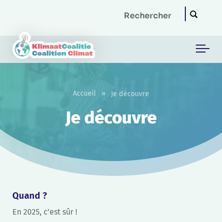
Skip to main content
Accueil
»
Je découvre
Je découvre
Quand ?
En 2025, c’est sûr !