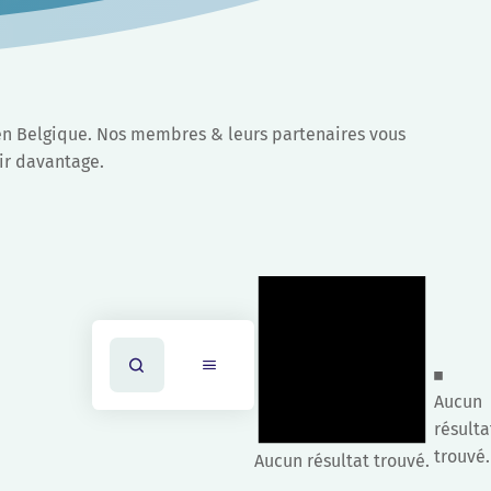
Notice
Recherche
Recherche
Notic
et
Aucun
navigation
résulta
trouvé.
Aucun résultat trouvé.
de