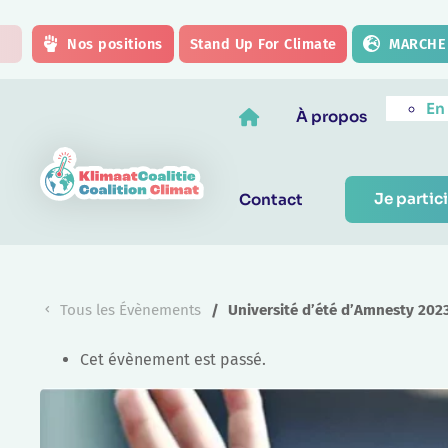
Skip to main content
Nos positions
Stand Up For Climate
MARCHE 
En
À propos
Je partici
Contact
Tous les Évènements
Université d’été d’Amnesty 202
Cet évènement est passé.