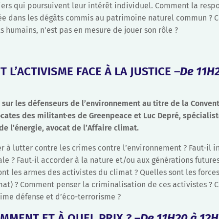
liers qui poursuivent leur intérêt individuel. Comment la resp
gagée dans les dégâts commis au patrimoine naturel commun ?
ts humains, n’est pas en mesure de jouer son rôle ?
 L’ACTIVISME FACE À LA JUSTICE –
De 11H
 sur les défenseurs de l’environnement au titre de la Conven
cates des militant·es de Greenpeace et Luc Depré, spécialist
e l’énergie, avocat de l’Affaire climat.
 à lutter contre les crimes contre l’environnement ? Faut-il i
e ? Faut-il accorder à la nature et/ou aux générations futures
ont les armes des activistes du climat ? Quelles sont les forces
limat) ? Comment penser la criminalisation de ces activistes 
time défense et d’éco-terrorisme ?
MMENT ET À QUEL PRIX ? –
De 11H20 à 12