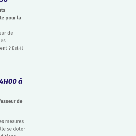
nts
te pour la
eur de
les
nt ? Est-il
14H00 à
fesseur de
des mesures
lle se doter