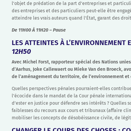
l’objet de prédation de la part d’entreprises et particu
des entreprises et des particuliers peut-elle être en
atteindre les vrais auteurs quand l’État, garant des droi
De 11H00 À 11H20 – Pause
LES ATTEINTES À L’ENVIRONNEMENT ET
12H50
Avec Michel Forst, rapporteur spécial des Nations unies
d’Aarhus, Joke Callewaert ou Mieke Van den Broeck, avo
de l’aménagement du territoire, de l’environnement et d
Quelles perspectives pénales pourraient-elles contribuer
l’écocide dans le mandat de la Cour pénale international
d’ester en justice pour défendre ses intérêts ? Quelles s
faiblesses du recours aux cours et tribunaux (affaire c
mobiliser les concepts de désobéissance civile, de légi
CHANGER LE COURS DES CHOSES : CO