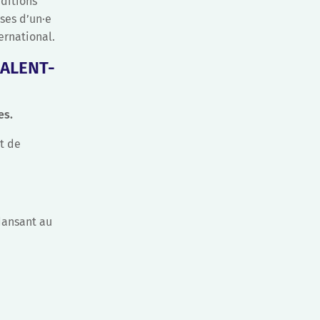
nditions
ses d’un·e
ernational.
VALENT-
es.
rt de
 dansant au