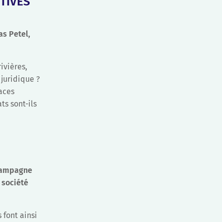
CTIVES
as Petel,
ivières,
 juridique ?
aces
ts sont-ils
 campagne
 société
 font ainsi