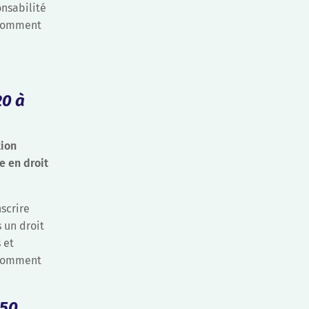
onsabilité
 Comment
20 à
tion
e en droit
nscrire
 un droit
 et
? Comment
H50