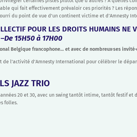
privilégier certaines pistes plutôt que d’autres ? À quelles co
ble qui fait effectivement prévaloir ces priorités ? Les répon
ourri du point de vue d’un continent victime et d’Amnesty Int
LLECTIF POUR LES DROITS HUMAINS NE 
 –
De 15H50 à 17H00
onal Belgique francophone… et avec de nombreux·ses invité·
t de l’activité d’Amnesty International pour célébrer le dépa
LS JAZZ TRIO
nnées 20 et 30, avec un swing tantôt intime, tantôt festif et
 folles.