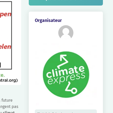
Organisateur
a future
angent pas
au
climat.