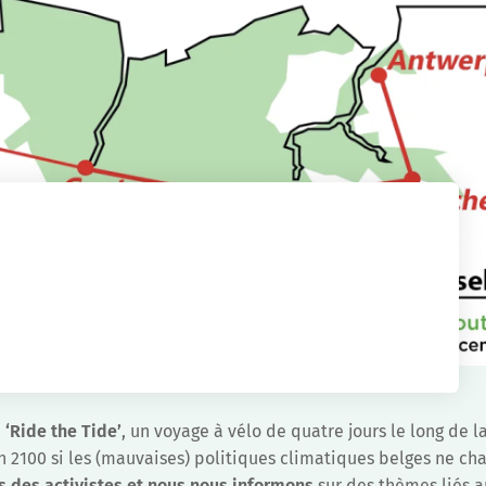
e
‘Ride the Tide’
, un voyage à vélo de quatre jours le long de l
en 2100 si les (mauvaises) politiques climatiques belges ne ch
s des activistes et nous nous informons
sur des thèmes liés 