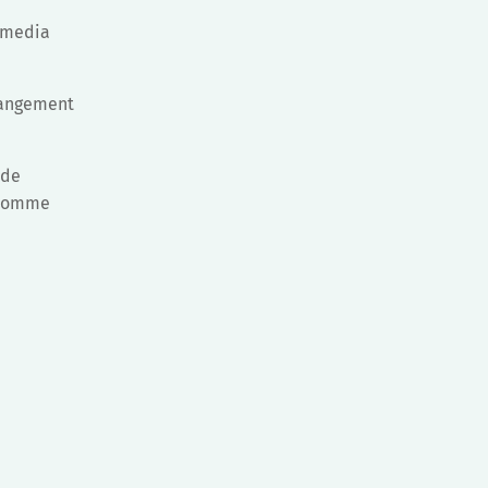
u media
hangement
 de
é comme