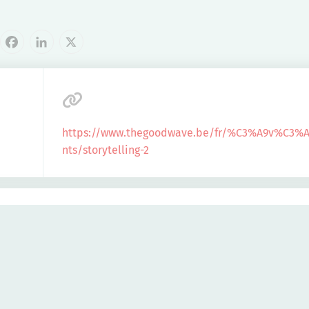
cebook
LinkedIn
X
https://www.thegoodwave.be/fr/%C3%A9v%C3%
nts/storytelling-2