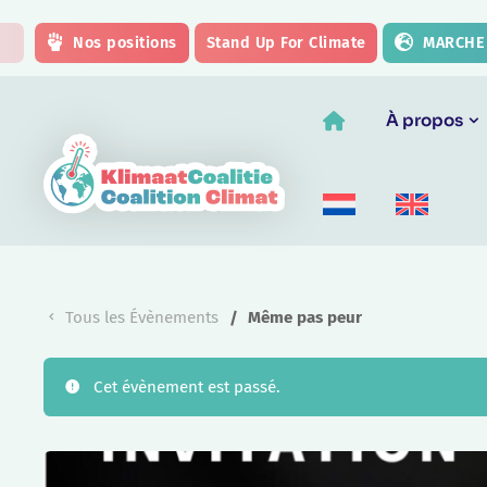
Skip to main content
Nos positions
Stand Up For Climate
MARCHE 
À propos
Tous les Évènements
Même pas peur
Cet évènement est passé.