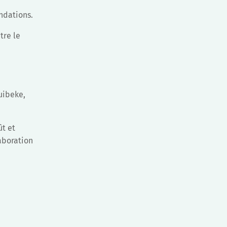
ndations.
tre le
s
uibeke,
ût et
aboration
.