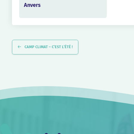
Anvers
Navigation
Évènement
CAMP CLIMAT – C’EST L’ÉTÉ !