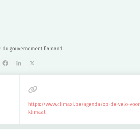
ier du gouvernement flamand.
cebook
LinkedIn
X
https://www.climaxi.be/agenda/op-de-velo-voor
klimaat