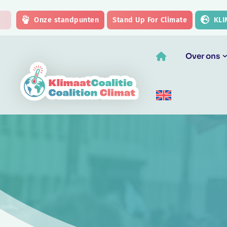
Skip to main content
Onze standpunten
Stand Up For Climate
KLI
Over ons