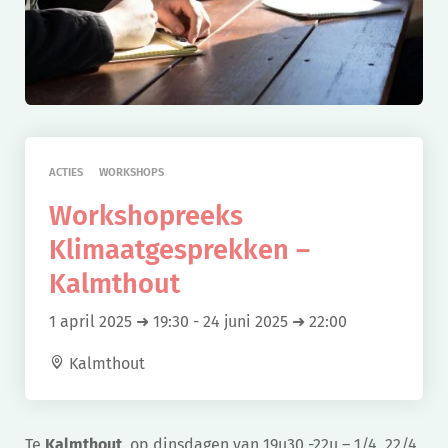
ACTIES
WORKSHOPS
Workshopreeks
Klimaatgesprekken –
Kalmthout
1 april 2025 ➜ 19:30
-
24 juni 2025 ➜ 22:00
Kalmthout
Te
Kalmthout
,
op dinsdagen van 19u30 -22u – 1/4, 22/4,