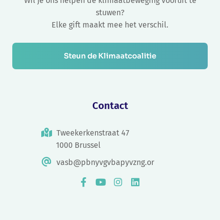
Wil je ons helpen de klimaatbeweging vooruit te
stuwen?
Elke gift maakt mee het verschil.
Steun de Klimaatcoalitie
Contact
Tweekerkenstraat 47
1000 Brussel
vasb@pbnyvgvbapyvzng.or