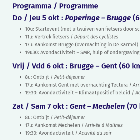
Programma / Programme
Do / Jeu 5 okt :
Poperinge – Brugge
(6
10u: Startevent (met uitwuiven van fietsers door s
11u: Vertrek fietsers /
Départ des cyclistes
17u: Aankomst Brugge (overnachting in De Karmel)
19u30: Avondactiviteit – SMR, hulp of ondergraving
Vrij / Vdd 6 okt :
Brugge – Gent (60 k
8u: Ontbijt /
Petit-déjeuner
17u: Aankomst Gent met overnachting Tectura /
Arr
19:30: Avondactiviteit – Klimaatpositief beleid /
Ac
Zat / Sam 7 okt :
Gent – Mechelen
(70
8u: Ontbijt /
Petit-déjeuner
17u: Aankomst Mechelen /
Arrivée à Malines
19:30: Avondactiviteit /
Activité du soir