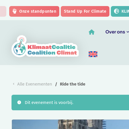
Skip to main content
Onze standpunten
Stand Up For Climate
KLI
Over ons
Alle Evenementen
Ride the tide
Dit evenement is voorbij.