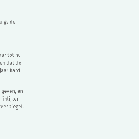
angs de
aar tot nu
men dat de
jaar hard
 geven, en
ijnlijker
zeespiegel.