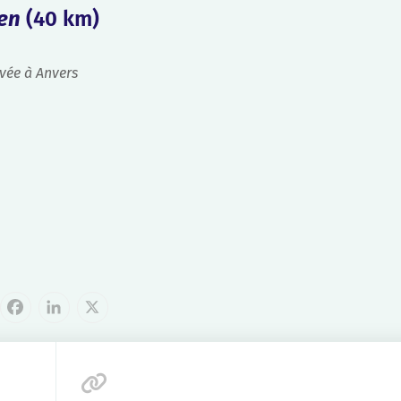
en
(40 km)
ivée à Anvers
cebook
LinkedIn
X