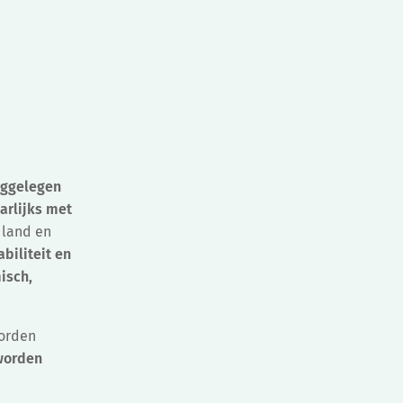
aaggelegen
arlijks met
 land en
biliteit en
isch,
worden
worden