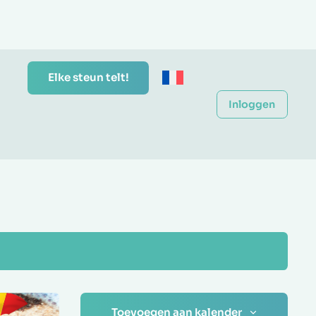
Elke steun telt!
Inloggen
Toevoegen aan kalender