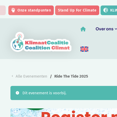
Skip to main content
Onze standpunten
Stand Up For Climate
KLI
Over ons
Alle Evenementen
Ride The Tide 2025
Dit evenement is voorbij.