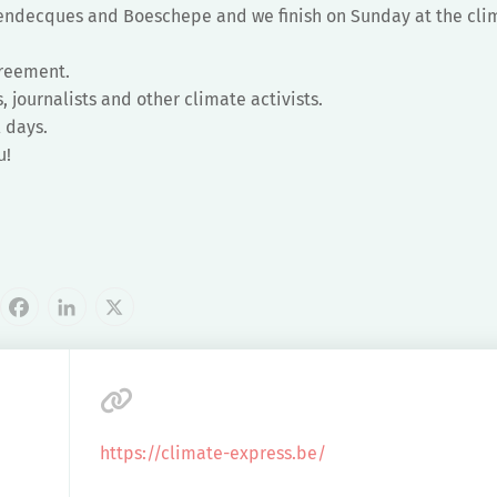
 Blendecques and Boeschepe and we finish on Sunday at the cl
greement.
, journalists and other climate activists.
l days.
u!
cebook
LinkedIn
X
https://climate-express.be/