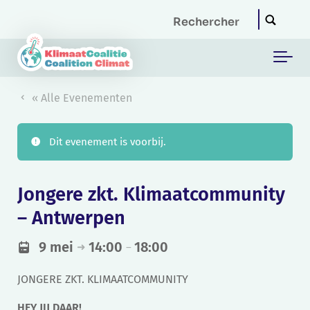
Skip to main content
« Alle Evenementen
Dit evenement is voorbij.
Jongere zkt. Klimaatcommunity
– Antwerpen
9 mei
14:00
18:00
➜
–
JONGERE ZKT. KLIMAATCOMMUNITY
HEY JIJ DAAR!