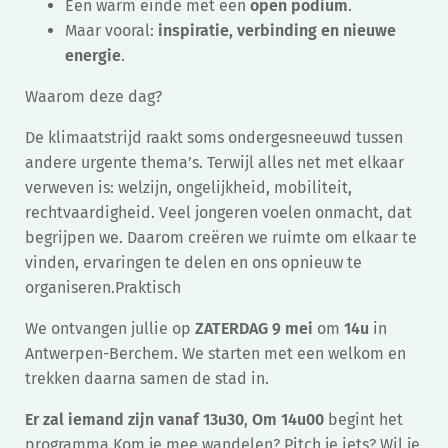
Een warm einde met een
open podium
.
Maar vooral:
inspiratie, verbinding en nieuwe
energie
.
Waarom deze dag?
De klimaatstrijd raakt soms ondergesneeuwd tussen
andere urgente thema’s. Terwijl alles net met elkaar
verweven is: welzijn, ongelijkheid, mobiliteit,
rechtvaardigheid. Veel jongeren voelen onmacht, dat
begrijpen we. Daarom creëren we ruimte om elkaar te
vinden, ervaringen te delen en ons opnieuw te
organiseren.Praktisch
We ontvangen jullie op
ZATERDAG 9 mei
om
14u
in
Antwerpen-Berchem. We starten met een welkom en
trekken daarna samen de stad in.
Er zal iemand zijn vanaf 13u30
,
Om 14u00
begint het
programma.Kom je mee wandelen? Pitch je iets? Wil je