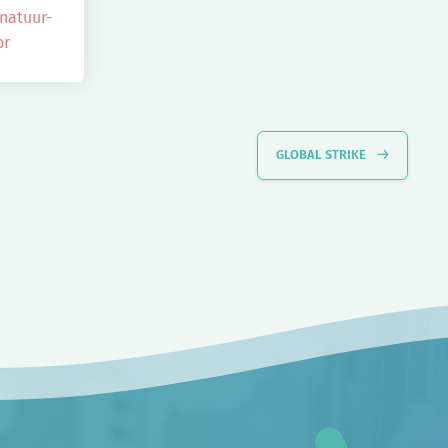
natuur-
or
GLOBAL STRIKE