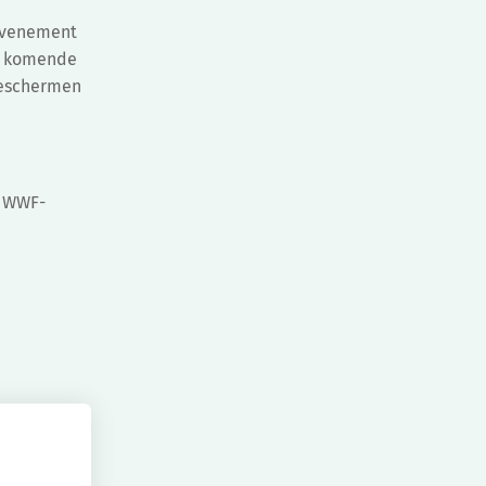
 evenement
de komende
beschermen
n WWF-