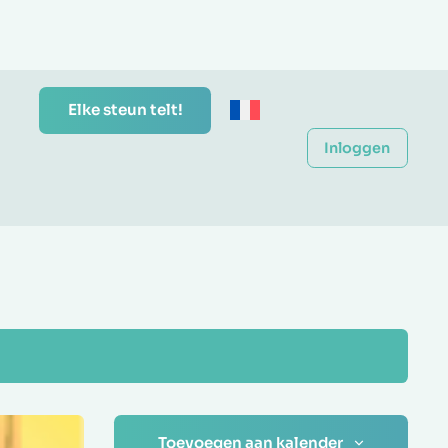
Elke steun telt!
Inloggen
Toevoegen aan kalender