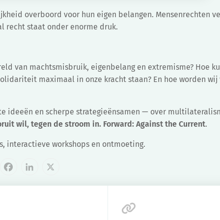
ijkheid overboord voor hun eigen belangen. Mensenrechten v
l recht staat onder enorme druk.
 wereld van machtsmisbruik, eigenbelang en extremisme? Hoe k
olidariteit maximaal in onze kracht staan? En hoe worden wij
e ideeën en scherpe strategieën
samen — over multilateralis
ruit wil, tegen de stroom in. Forward: Against the Current
.
s, interactieve workshops en ontmoeting.
cebook
LinkedIn
X