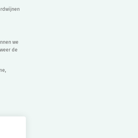
erdwijnen
unnen we
 weer de
me,