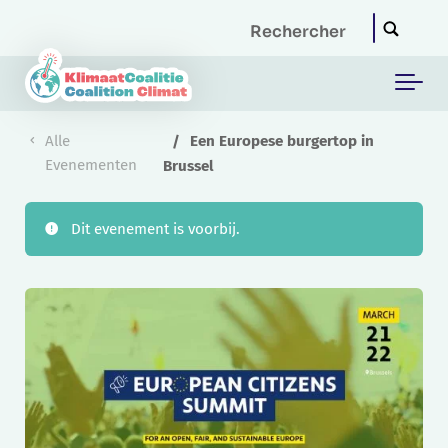
Skip to main content
Alle
Een Europese burgertop in
Evenementen
Brussel
Dit evenement is voorbij.