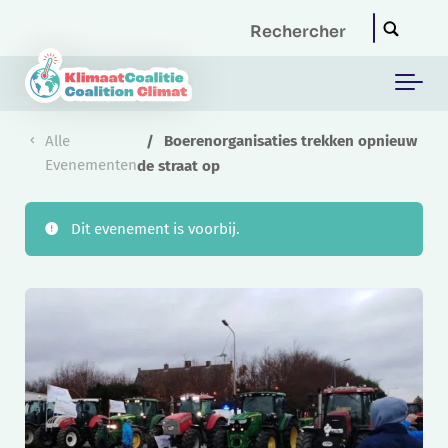
Skip to main content
Alle
Boerenorganisaties trekken opnieuw
Evenementen
de straat op
Dit evenement is voorbij.