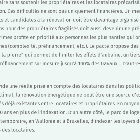
aire sans soutenir les propriétaires et les locataires précarisés
on. Ces difficultés ne sont pas uniquement financières. Un 
s et candidates à la rénovation doit être davantage organisé 
s pour des propriétaires fragilisés doit aussi devenir une pr
rimes profite en priorité aux personnes les plus nanties qui o
es (complexité, préfinancement, etc.). Le pacte propose des s
 la pierre” qui permet de limiter les effets d’aubaine, un tier
préfinancement sur mesure jusqu’à 100% des travaux… D’autr
nde une réelle prise en compte des locataires dans les polit
 climat, la rénovation énergétique ne peut être une source d
s déjà existantes entre locataires et propriétaires. En moyenn
 ans en plus de l’indexation. D’un autre côté, le parc de log
n temporaire, en Wallonie et à Bruxelles, d’indexer les loyers 
 des locataires.