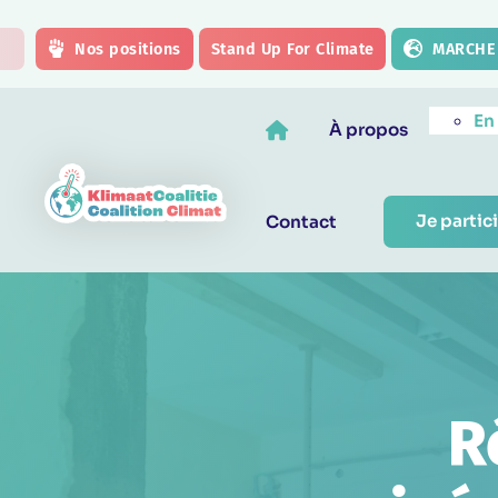
Skip to main content
Nos positions
Stand Up For Climate
MARCHE 
En
À propos
Je partici
Contact
R