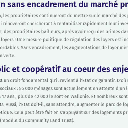
on sans encadrement du marché pr
, les propriétaires continueront de mettre sur le marché des
ui rénoveront chercheront à rentabiliser rapidement leur inve
e, des propriétaires bailleurs, après avoir reçu des primes da
 loyers ! Une mesure politique de régulation des loyers est i
ordables. Sans encadrement, les augmentations de loyer mèn
on verte.
ic et coopératif au coeur des enj
t un droit fondamental qu’il revient à l’Etat de garantir. D’où
sociaux : 56 000 ménages sont actuellement en attente d’un l
 17 ans ; plus de 42 000 le sont en Wallonie. Et nombreux sont
. Aussi, l’Etat doit-il, sans attendre, augmenter le parc de l
tique. Cela peut être fait en s’appuyant sur des logements pr
i (modèle du Community Land Trust).