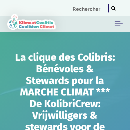
Skip to main content
La clique des Colibris:
Bénévoles &
Stewards pour la
MARCHE CLIMAT ***
De KolibriCrew:
Vrijwilligers &
stewards voor de