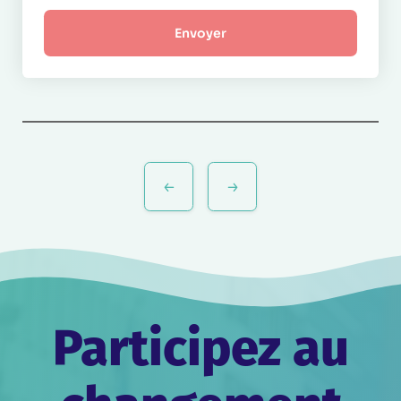
Navigation
de
l’article
Participez au