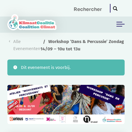
Skip to main content
Alle
Workshop ‘Dans & Percussie’ Zondag
Evenementen
14/09 – 10u tot 13u
Dit evenement is voorbij.