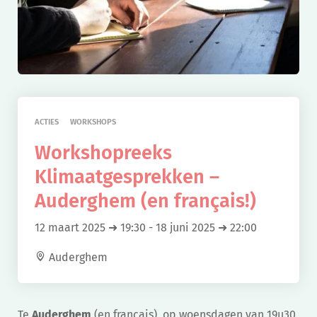
ACTIES
WORKSHOPS
Workshopreeks
Klimaatgesprekken –
Auderghem (en français!)
12 maart 2025 ➜ 19:30
-
18 juni 2025 ➜ 22:00
Auderghem
Te
Auderghem
(en français)
,
op woensdagen van 19u30