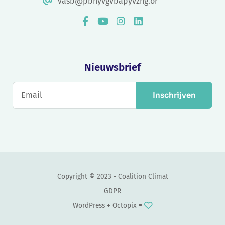
vasb@pbnyvgvbapyvzng.or
Nieuwsbrief
Inschrijven
Copyright © 2023 - Coalition Climat
GDPR
WordPress +
Octopix
=